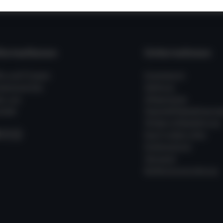
formationen
Unternehmen
fe und Fragen
Impressum
ssenswertes
Zahlung
er uns
Allgemeine
takt
Geschäftsbedingung
Widerrufsbelehrung
acebook
Instagram
WhatsApp
Kauf widerrufen
Datenschutz
Versand
Batterieverordnung