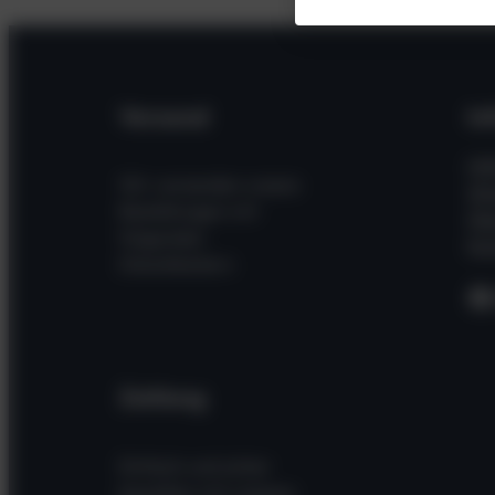
Versand
In
Hil
Wir versenden unsere
Wi
Bestellungen mit
Üb
folgenden
Kon
Dienstleistern
F
Zahlung
Einfach und sicher
bezahlen mit unseren