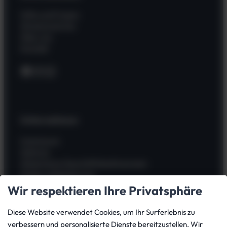
Hilfe und Fragen
Wissenswertes
Über uns
Kontakt
Facebook
Instagram
WhatsApp
Unternehmen
Impressum
Zahlung
Allgemeine Geschäftsbedingungen
Widerrufsbelehrung
Kauf widerrufen
Wir respektieren Ihre Privatsphäre
Datenschutz
Versand
Diese Website verwendet Cookies, um Ihr Surferlebnis zu
Batterieverordnung
verbessern und personalisierte Dienste bereitzustellen. Wir