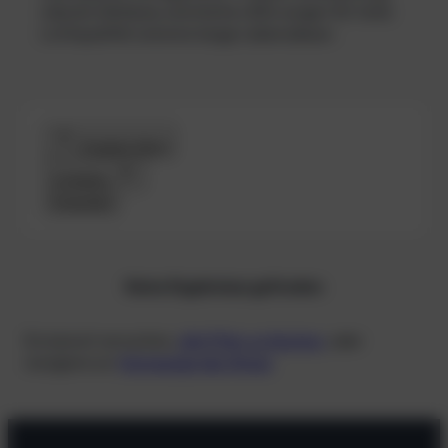
robuste Gehäuse und starke LEDs sorgen für hohe
Lichtqualität und eine lange Lebensdauer.
Produkte filtern
Schließen
Anwenden
Keine Ergebnisse gefunden
Du kannst versuchen,
alle Filter zu löschen,
oder
navigiere zur
Homepage des Shops