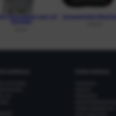
ium-Monoadapter, grau, mit
Asymmetrisches Wing Pean
Schrauben
310,40
€
48,21
€
formationen
Unternehmen
fe und Fragen
Impressum
ssenswertes
Zahlung
er uns
Allgemeine
takt
Geschäftsbedingung
Widerrufsbelehrung
acebook
Instagram
WhatsApp
Kauf widerrufen