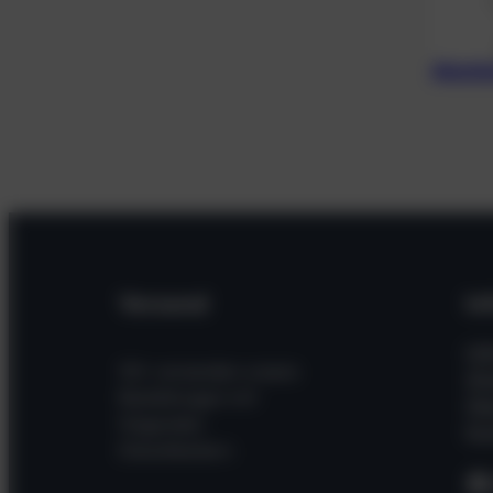
Alumin
Versand
In
Hil
Wir versenden unsere
Wi
Bestellungen mit
Üb
folgenden
Kon
Dienstleistern
F