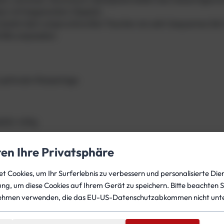
i
eisen mit begrenztem Gepäck.
g
bietet dem anspruchsvollen Taucher ein sehr bequemes Set 
h
röße anpassbar.
t
D
o
 optimale Wasserlage
n
u
t
1
ehör nötig
0
an- und abzulegen
/
ren Ihre Privatsphäre
1
gestimmt auf mediterrane Bedingungen und Tropentauchgän
3
 Cookies, um Ihr Surferlebnis zu verbessern und personalisierte Dien
/
gung, um diese Cookies auf Ihrem Gerät zu speichern. Bitte beachten S
1
achtes Komplettsystem für alle, die auch auf Reisen nicht au
ehmen verwenden, die das EU-US-Datenschutzabkommen nicht unte
5
/