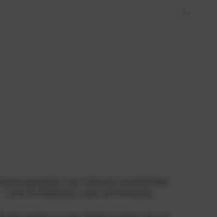
auchszene geschätzt wird. Dank der durchdachten
 sei es im Mittelmeer oder auf Fernreisen.
t des Systems je nach Größe zwischen 2,8 und