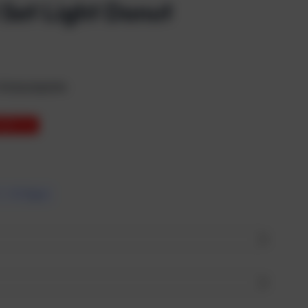
 Set Light Donut
 Alubackplate
ARST 3%
7 – 10 Tagen