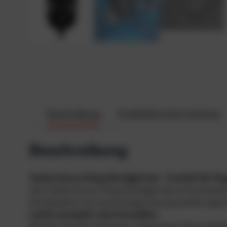
Beschreibung
Zusätzliche Informationen
Beschreibung
Tecline Donut Wing Ultralight Set – Perfekt für 
Das Tecline Donut Wing Ultralight Set ist ein bewäh
Kombination aus hochwertigen Komponenten eignet si
Leicht, kompakt, reise freundlich:
Mit dem Komfort Harness, integriertem Monoadapte