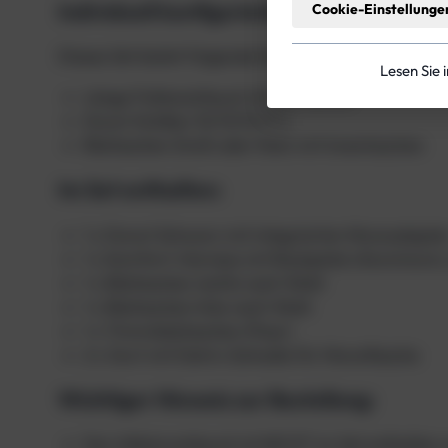
Individuell konfigurierbar
:
Cookie-Einstellunge
Dieses Set bietet folgende Konfigurationsmöglichke
Lesen Sie 
Länge Faltenschlauch 40 cm, 50 cm
Donut Größen 10/13/15/17 L
Bleitaschen Groß oder Klein mit Innentaschen
Im Set enthalten:
1 x Donut Schwarz mit integrierten Monoadapte
1 x Komfort-Harness mit Backplate (Aluminium)
1 x Bleitaschen rechts nach Wahl
1 x Bleitaschen links nach Wahl
1 x Trimmbleitaschen (Paar)
2 x Gurt mit Delrin-Schnalle für Monoflasche
Wichtiger Hinweis zur Bestellung
:
Der Inflatorschlauch ist NICHT im Set enthalten 