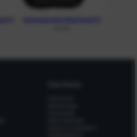
ut 11
Asymmetrisches Wing Peanut 13
311,37
€
Dein Konto
Mein Konto
Bestellungen
Downloads
en
Meine Adressen
Passwort vergessen?
Gastbestellung