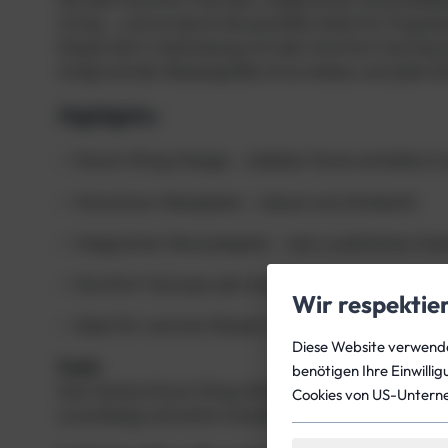
3,5 kg – und ist damit die perfekte Wahl für Flugr
Dieses Set in Verbindung mit dem Komfort Harness 
Aufgrund der Blasengröße ist es nahezu auf jede G
Highlights:
✅ Donut-Wing-Design – stabiles Tarierverhalten &
✅ Aluminium-Backplate – robust und ultraleicht
✅ Integrierter Monoadapter – kein zusätzliches Zub
✅ Komfort-Harness sehr komfortabel und einfach 
Wir respektie
✅ Ideal für warmes Wasser & Reisen – speziell ab
Diese Website verwendet
Fazit:
benötigen Ihre Einwilli
Das Tecline Donut Wing Ultralight Set ist ein durchd
Cookies von US-Untern
zuverlässig und sofort einsatzbereit.