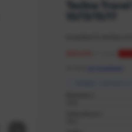
Tecline Travel
10/13/15/17
Komplettset für die Reise mit
600,43
€
UVP:
619,00€
DU SP
inkl. MwSt.
zzgl. Versandkosten
Verfügbar
— Lieferung in ca. 
Bleitaschen
*
Faltenschlauch
*