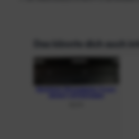
Das könnte dich auch in
Aluminium-Monoadapter (3 mm),
eloxiert, mit Schrauben
48,21
€