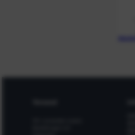
Alumin
Versand
In
Hil
Wir versenden unsere
Wi
Bestellungen mit
Üb
folgenden