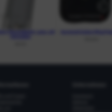
ium-Monoadapter, grau, mit
Asymmetrisches Wing Pean
Schrauben
310,40
€
48,21
€
formationen
Unternehmen
fe und Fragen
Impressum
ssenswertes
Zahlung
er uns
Allgemeine