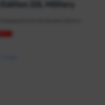
Edition 22L Military
ür Doppelgeräte durch die besonderer Bauform
ARST 3%
7 – 10 Tagen