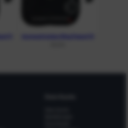
ut 11
Asymmetrisches Wing Peanut 13
311,37
€
Dein Konto
Mein Konto
Bestellungen
Downloads