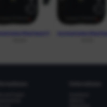
metrisches Wing Peanut 11
Asymmetrisches Wing Pea
310,40
€
311,37
€
formationen
Unternehmen
fe und Fragen
Impressum
ssenswertes
Zahlung
er uns
Allgemeine