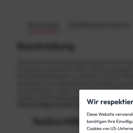
Beschreibung
Zusätzliche Informationen
Beschreibung
Die weltweit erste und einzige asymmetrische Wing
Flaschen bis maximal 15 /18Liter (200 bar) geeignet
Die Außenhülle besteht aus weichem Cordura 1000D
automatisch zum Faltenschlauch des Inflators gelei
so die Sicherheit. Zudem unterstützt die Bauform ei
Aufgrund ihrer Größe eignet sich die Blase hervorr
Wir respektie
Peanuts Wings erfordern immer einen speziellen M
Diese Website verwendet
Tecline Military
benötigen Ihre Einwilli
Cookies von US-Untern