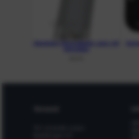
Aluminium-Monoadapter, grau, mit
Asym
Schrauben
48,21
€
Versand
In
Hil
Wir versenden unsere
Wi
Bestellungen mit
Üb