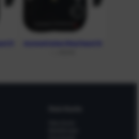
nut 13
Asymmetrisches Wing Peanut 16
311,37
€
From
Dein Konto
Mein Konto
Bestellungen
Downloads