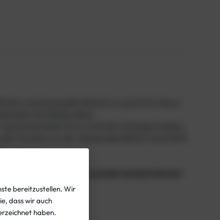
21Litern eine kompakte Bauform und ist für Mono-
esonders für Reisen ideal.
r asymmetrischen Form wird das Tariergas nahezu
on des Tauchers an der Wasseroberfläche und erhöht
n.
 und ohne diesen nicht verwendet werden können!
ste bereitzustellen. Wir
ie, dass wir auch
rzeichnet haben.