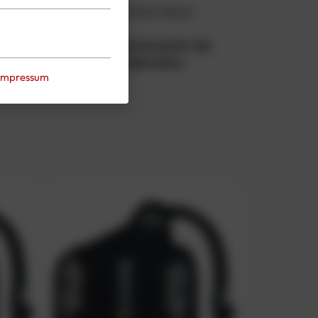
ertigt wird. Die Verfügbarkeit dieser
extrem harte, glatte Schutzschicht, die
, das speziell für Spezialeinsätze
Impressum