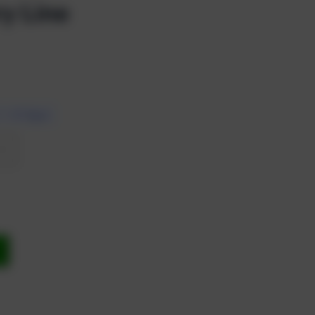
ry Line
7 – 10 Tagen
b