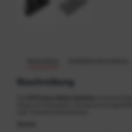
Beschreibung
Zusätzliche Informationen
Beschreibung
Das
DUX Power Inflator Endstück
mit hochwertigen
Wings und Tarierjackets. Die ergonomisch gestaltet
oder Trockentauchhandschuhen.
Hinweis: