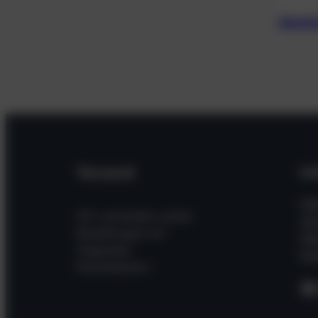
Alumin
Versand
In
Hil
Wir versenden unsere
Wi
Bestellungen mit
Üb
folgenden
Kon
Dienstleistern
F