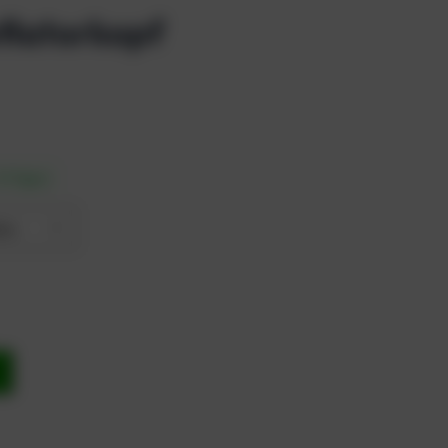
flatorkopf
10 Tagen
b