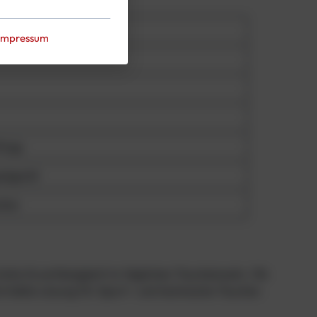
Beschreibung
Impressum
Wings
elgerät
nten
hohe Zuverlässigkeit im täglichen Taucheinsatz. Ob
ortable Lösung für Sport- und technische Taucher.