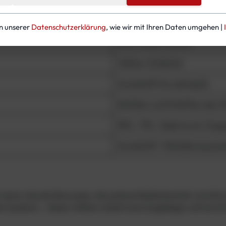
in unserer
Datenschutzerklärung
, wie wir mit Ihren Daten umgehen |
DUX Power Inflator
Inflator-Endstück
Kunststoff-Druckknöpfe
Befüllen und Entlüften des 
REC, TEC, Sidemount, Dopp
Kunststoff / Metallkompone
seine robuste Bauweise, die präzise Bedienbarkeit und die 
n Systems – dieser Inflator bietet eine langlebige und komf