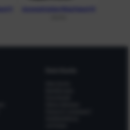
ut 11
Asymmetrisches Wing Peanut 13
311,37
€
Dein Konto
Mein Konto
Bestellungen
Downloads
en
Meine Adressen
Passwort vergessen?
Gastbestellung
verfolgen