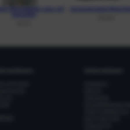
ium-Monoadapter, grau, mit
Asymmetrisches Wing Pean
Schrauben
310,40
€
48,21
€
formationen
Unternehmen
fe und Fragen
Impressum
ssenswertes
Zahlung
er uns
Allgemeine
takt
Geschäftsbedingung
Widerrufsbelehrung
acebook
Instagram
WhatsApp
Kauf widerrufen
Datenschutz