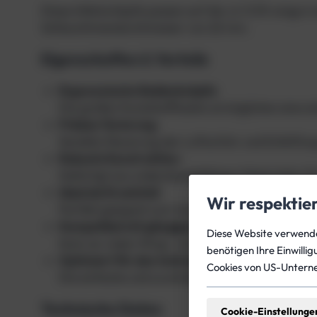
Diese Inflatorköpfe passen auf die JJ-CCR wings i
Schlauchinnendurchmesser von 22 mm.
Eigenschaften & Vorteile
Ergonomische Bedienknöpfe
:
Die großen Kunststofftasten ermöglichen eine si
Präzise Tarierung
:
Sensible Steuerung der Luftzufuhr und Entlüftung
Robuste Konstruktion
:
Gefertigt aus widerstandsfähigen Materialien fü
Ideal als Ersatzteil
:
Wir respektie
Perfekt geeignet zum Austausch verschlissener 
Kompatibel mit gängigen Inflatorschläuchen
:
Diese Website verwendet
Kann an vielen Wing- und BCD-Systemen verwende
benötigen Ihre Einwilli
Optimiert für den technischen Taucheinsatz
:
Cookies von US-Untern
Die einfache und zuverlässige Konstruktion ents
Technische Daten
Cookie-Einstellunge