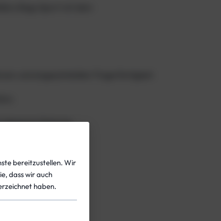
llers Bags Sport mit dem
ren und eingeschränkter Fingerfertigkeit.
tion.
 intensiver Nutzung.
e.
ste bereitzustellen. Wir
nische Taucher.
ie, dass wir auch
rzeichnet haben.
ilder.