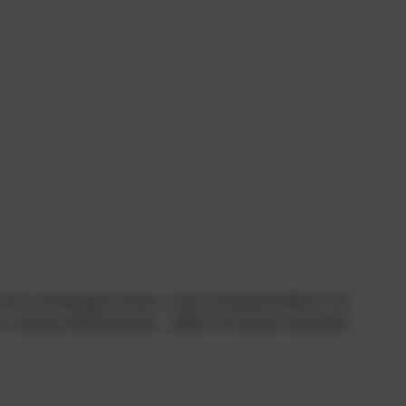
nd zuverlässiger Ersatz- oder Austauschinflator für
 und des Ablassventils – selbst mit dicken Neopren-