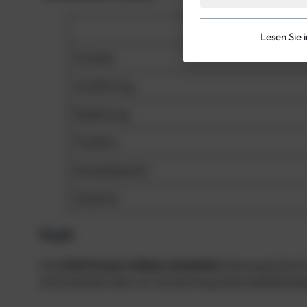
Merkmal
Lesen Sie 
Produkt
Ausführung
Bedienung
Funktion
Einsatzbereich
Material
Fazit
Das
DUX Power Inflator Endstück
überzeugt durch 
als Ersatzteil oder zur Aufwertung eines bestehende