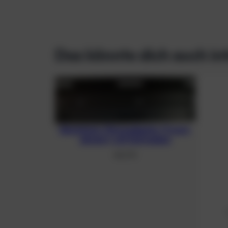
Das könnte dich auch in
Aluminium-Monoadapter (3 mm),
eloxiert, mit Schrauben
48,21
€