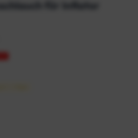
schlauch für Inflator
 3%
 in 1 – 3 Tagen