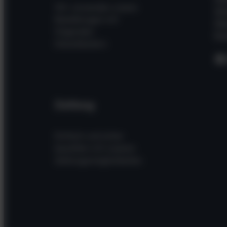
Wir versenden unsere
Wi
Bestellungen mit
Üb
folgenden
Kon
Dienstleistern
F
Zahlung
Einfach und sicher
bezahlen mit unseren
Zahlungsmöglichkeiten