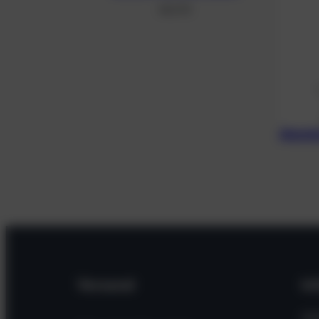
48,21
€
Alumin
Versand
In
Hil