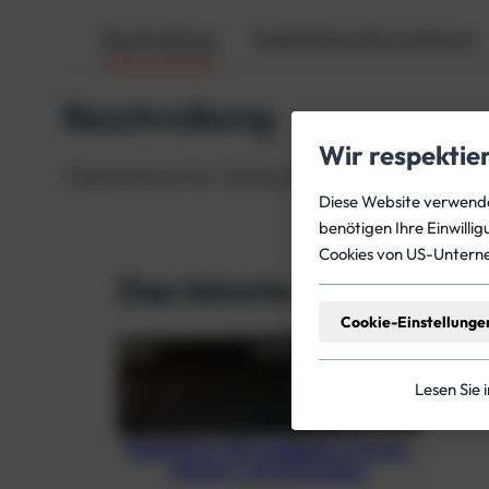
Beschreibung
Zusätzliche Informationen
Beschreibung
Wir respektie
Faltenschlauch für Tecline Inflator und Wing 40cm 
Diese Website verwendet
benötigen Ihre Einwilli
Cookies von US-Untern
Das könnte dich auch in
Cookie-Einstellunge
Lesen Sie 
Aluminium-Monoadapter (3 mm),
eloxiert, mit Schrauben