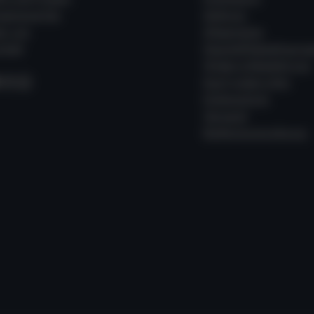
ssenswertes
Zahlung
er uns
Allgemeine
takt
Geschäftsbedingung
Widerrufsbelehrung
acebook
Instagram
WhatsApp
Kauf widerrufen
Datenschutz
Versand
Batterieverordnung