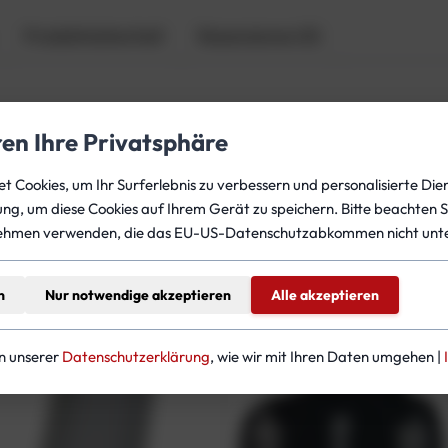
F
Produktsicherheit
Rezensionen (0)
a
l
t
e
n
ren Ihre Privatsphäre
s
oval / 50cm rund
c
 Cookies, um Ihr Surferlebnis zu verbessern und personalisierte Dien
h
gung, um diese Cookies auf Ihrem Gerät zu speichern. Bitte beachten S
l
ehmen verwenden, die das EU-US-Datenschutzabkommen nicht unte
teressieren
a
u
n
Nur notwendige akzeptieren
Alle akzeptieren
c
h
f
in unserer
Datenschutzerklärung
, wie wir mit Ihren Daten umgehen |
ü
r
I