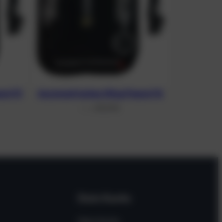
nut 13
Asymmetrisches Wing Peanut 16
311,37
€
From
Dein Konto
Mein Konto