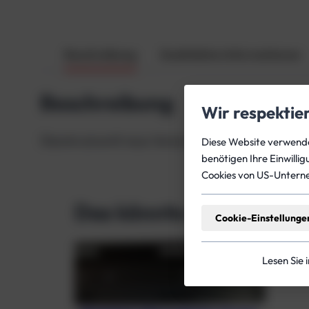
Beschreibung
Zusätzliche Informationen
Beschreibung
Wir respektie
Überdruckventil neue Version für Tecline Wings
Diese Website verwendet
benötigen Ihre Einwilli
Cookies von US-Untern
Das könnte dich auch in
Cookie-Einstellunge
Lesen Sie 