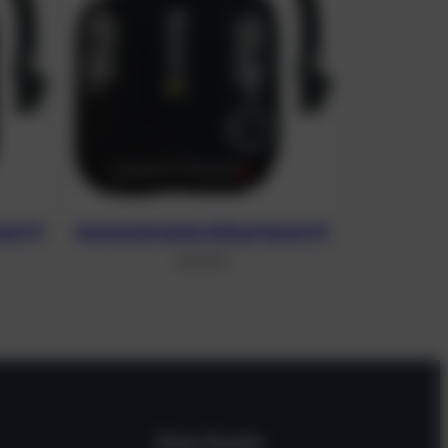
ut 11
Asymmetrisches Wing Peanut 13
311,37
€
Dein Konto