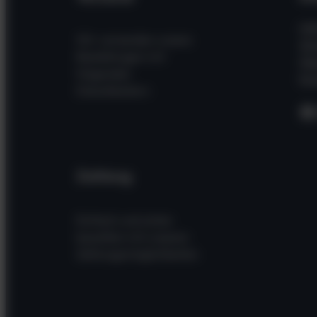
Hil
Wir versenden unsere
Wi
Bestellungen mit
Üb
folgenden
Kon
Dienstleistern
F
Zahlung
Einfach und sicher
bezahlen mit unseren
Zahlungsmöglichkeiten