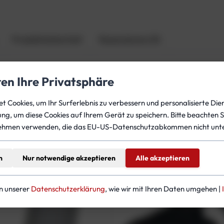
l
a
b
Produktsicherheit
Rezensionen (0)
l
a
ß
ren Ihre Privatsphäre
f
ü
 Cookies, um Ihr Surferlebnis zu verbessern und personalisierte Dien
r
gung, um diese Cookies auf Ihrem Gerät zu speichern. Bitte beachten S
T
ehmen verwenden, die das EU-US-Datenschutzabkommen nicht unte
e
c
teressieren
l
n
Nur notwendige akzeptieren
Alle akzeptieren
i
n
e
in unserer
Datenschutzerklärung
, wie wir mit Ihren Daten umgehen |
W
i