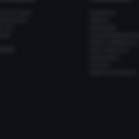
fe und Fragen
Impressum
ssenswertes
Zahlung
er uns
Allgemeine
takt
Geschäftsbedingung
Widerrufsbelehrung
acebook
Instagram
WhatsApp
Kauf widerrufen
Datenschutz
Versand
Batterieverordnung