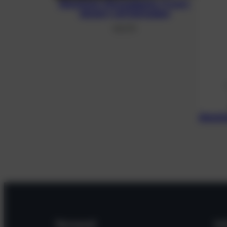
Aluminium-Monoadapter (3 mm),
eloxiert, mit Schrauben
48,21
€
Alumin
Versand
In