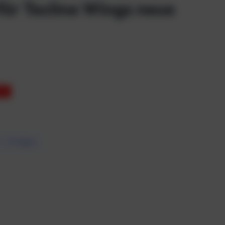
für Tecline Wings neue
3%
7 – 10 Tagen