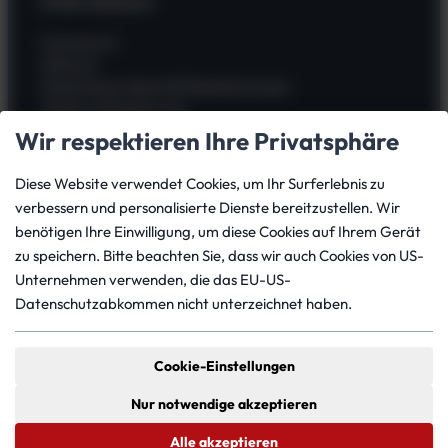
Unternehmen
Impressum
Zahlung
Allgemeine Geschäftsbedingungen
Widerrufsbelehrung
Kauf widerrufen
Wir respektieren Ihre Privatsphäre
Datenschutz
Versand
Diese Website verwendet Cookies, um Ihr Surferlebnis zu
Batterieverordnung
verbessern und personalisierte Dienste bereitzustellen. Wir
benötigen Ihre Einwilligung, um diese Cookies auf Ihrem Gerät
zu speichern. Bitte beachten Sie, dass wir auch Cookies von US-
Dein Konto
Unternehmen verwenden, die das EU-US-
Datenschutzabkommen nicht unterzeichnet haben.
Mein Konto
Bestellungen
Downloads
Cookie-Einstellungen
Meine Adressen
Passwort vergessen?
Nur notwendige akzeptieren
Gastbestellung verfolgen
Alle akzeptieren